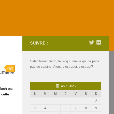
SUIVRE :
SaladTomatOnion, le blog culinaire qui ne parle
pas de cuisine!
Alors, c'est quoi, c'est qui?
2
lumière
août 2026
flash est
L
M
M
J
V
S
D
 cette
1
2
3
4
5
6
7
8
9