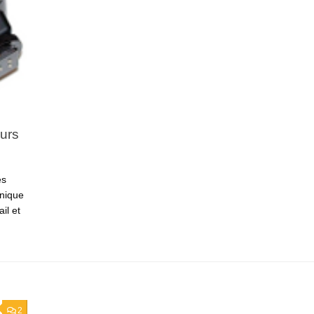
urs
es
hnique
il et
2