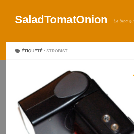
Skip to content
SaladTomatOnion
Le blog qu
ÉTIQUETÉ :
STROBIST