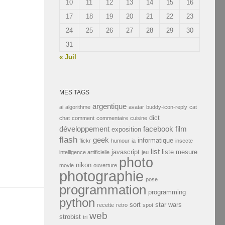
10
11
12
13
14
15
16
17
18
19
20
21
22
23
24
25
26
27
28
29
30
31
« Juil
MES TAGS
argentique
ai
algorithme
avatar
buddy-icon-reply
cat
dict
chat
comment
commentaire
cuisine
développement
facebook
film
exposition
flash
geek
informatique
flickr
humour
ia
insecte
list
javascript
liste
mesure
intelligence artificielle
jeu
photo
nikon
movie
ouverture
photographie
pose
programmation
programming
python
sort
star wars
recette
retro
spot
web
strobist
tri