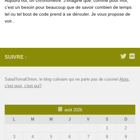
Aujourd’hui, on chronomètre. J’imagine que, comme pour moi,
c’est un besoin pour beaucoup que de savoir combien de temps
tel ou tel bout de code prend à se dérouler. Je vous propose de
voir...
SUIVRE :
SaladTomatOnion, le blog culinaire qui ne parle pas de cuisine!
Alors,
c'est quoi, c'est qui?
août 2026
L
M
M
J
V
S
D
1
2
3
4
5
6
7
8
9