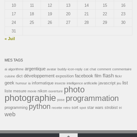
10
11
12
13
14
15
16
17
18
19
20
21
22
23
24
25
26
27
28
29
30
31
« Juil
MES TAGS
argentique
ai
algorithme
avatar
buddy-icon-reply
cat
chat
comment
commentaire
flash
développement
facebook
film
dict
exposition
cuisine
flickr
geek
list
informatique
javascript
humour
ia
insecte
intelligence artificielle
jeu
photo
liste
mesure
nikon
movie
ouverture
photographie
programmation
pose
python
programming
sort
star wars
strobist
recette
retro
spot
tri
web