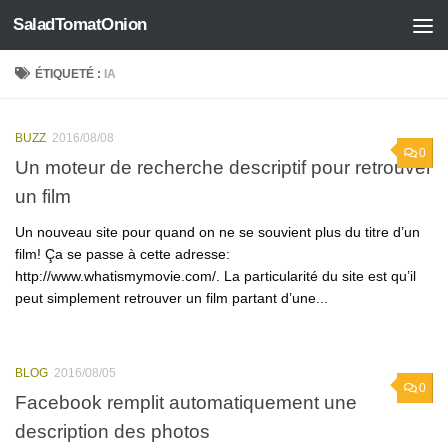
SaladTomatOnion
Skip to content
ÉTIQUETÉ :
IA
BUZZ
2016/08/08
0
Un moteur de recherche descriptif pour retrouver
un film
Un nouveau site pour quand on ne se souvient plus du titre d’un
film! Ça se passe à cette adresse:
http://www.whatismymovie.com/. La particularité du site est qu’il
peut simplement retrouver un film partant d’une...
BLOG
2016/08/05
0
Facebook remplit automatiquement une
description des photos