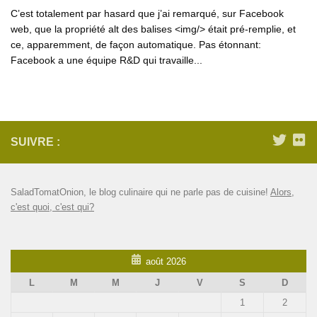
C’est totalement par hasard que j’ai remarqué, sur Facebook
web, que la propriété alt des balises <img/> était pré-remplie, et
ce, apparemment, de façon automatique. Pas étonnant:
Facebook a une équipe R&D qui travaille...
SUIVRE :
SaladTomatOnion, le blog culinaire qui ne parle pas de cuisine!
Alors,
c'est quoi, c'est qui?
août 2026
L
M
M
J
V
S
D
1
2