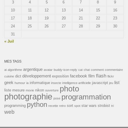
3
4
5
6
7
8
9
10
11
12
13
14
15
16
17
18
19
20
21
22
23
24
25
26
27
28
29
30
31
« Juil
MES TAGS
argentique
ai
algorithme
avatar
buddy-icon-reply
cat
chat
comment
commentaire
flash
développement
facebook
film
dict
exposition
cuisine
flickr
geek
list
informatique
javascript
humour
ia
insecte
intelligence artificielle
jeu
photo
liste
mesure
nikon
movie
ouverture
photographie
programmation
pose
python
programming
sort
star wars
strobist
recette
retro
spot
tri
web