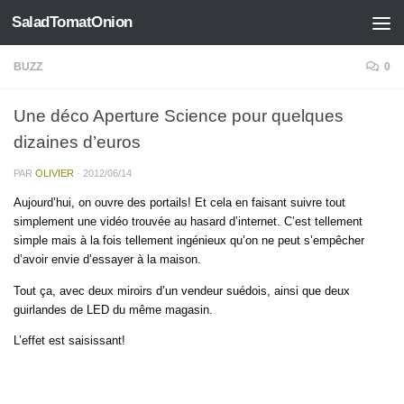
SaladTomatOnion
Skip to content
BUZZ
0
Une déco Aperture Science pour quelques
dizaines d’euros
PAR
OLIVIER
·
2012/06/14
Aujourd’hui, on ouvre des portails! Et cela en faisant suivre tout
simplement une vidéo trouvée au hasard d’internet. C’est tellement
simple mais à la fois tellement ingénieux qu’on ne peut s’empêcher
d’avoir envie d’essayer à la maison.
Tout ça, avec deux miroirs d’un vendeur suédois, ainsi que deux
guirlandes de LED du même magasin.
L’effet est saisissant!