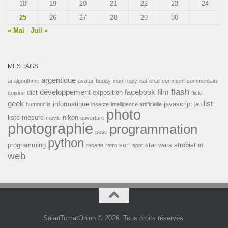
18
19
20
21
22
23
24
25
26
27
28
29
30
« Mai
Juil »
MES TAGS
argentique
ai
algorithme
avatar
buddy-icon-reply
cat
chat
comment
commentaire
flash
développement
facebook
film
dict
exposition
cuisine
flickr
geek
list
informatique
javascript
humour
ia
insecte
intelligence artificielle
jeu
photo
liste
mesure
nikon
movie
ouverture
photographie
programmation
pose
python
programming
sort
star wars
strobist
recette
retro
spot
tri
web
SaladTomatOnion © 2026. Tous droits réservés.