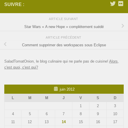
SUIVRE :
ARTICLE SUIVANT
Star Wars « A new Hope » complètement suédé
ARTICLE PRÉCÉDENT
Comment supprimer des workspaces sous Eclipse
SaladTomatOnion, le blog culinaire qui ne parle pas de cuisine!
Alors,
c'est quoi, c'est qui?
juin 2012
L
M
M
J
V
S
D
1
2
3
4
5
6
7
8
9
10
11
12
13
14
15
16
17