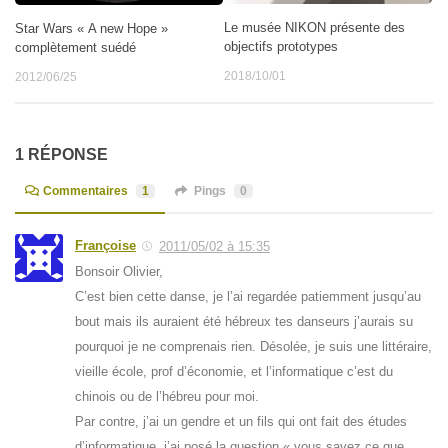
Le musée NIKON présente des
Star Wars « A new Hope »
objectifs prototypes
complètement suédé
2018/10/01
2012/06/25
1 RÉPONSE
Commentaires
1
Pings
0
Françoise
2011/05/02 à 15:35
Bonsoir Olivier,
C’est bien cette danse, je l’ai regardée patiemment jusqu’au
bout mais ils auraient été hébreux tes danseurs j’aurais su
pourquoi je ne comprenais rien. Désolée, je suis une littéraire,
vieille école, prof d’économie, et l’informatique c’est du
chinois ou de l’hébreu pour moi.
Par contre, j’ai un gendre et un fils qui ont fait des études
d’informatique, j’ai posé la question « vous savez ce que