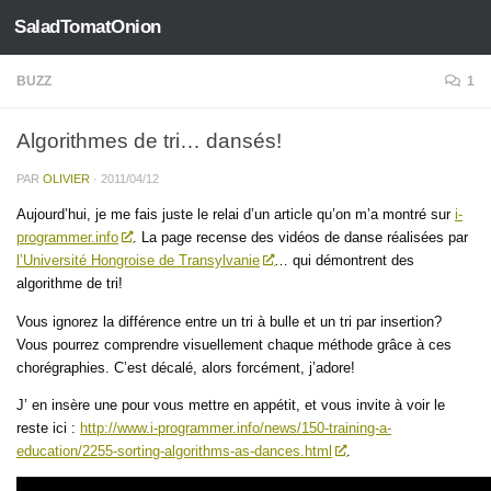
SaladTomatOnion
Skip to content
BUZZ
1
Algorithmes de tri… dansés!
PAR
OLIVIER
·
2011/04/12
Aujourd’hui, je me fais juste le relai d’un article qu’on m’a montré sur
i-
programmer.info
. La page recense des vidéos de danse réalisées par
l’Université Hongroise de Transylvanie
… qui démontrent des
algorithme de tri!
Vous ignorez la différence entre un tri à bulle et un tri par insertion?
Vous pourrez comprendre visuellement chaque méthode grâce à ces
chorégraphies. C’est décalé, alors forcément, j’adore!
J’ en insère une pour vous mettre en appétit, et vous invite à voir le
reste ici :
http://www.i-programmer.info/news/150-training-a-
education/2255-sorting-algorithms-as-dances.html
.