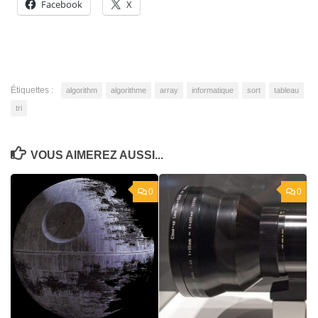
Facebook
X
Étiquettes :
algorithm
algorithme
array
informatique
sort
tableau
tri
VOUS AIMEREZ AUSSI...
0
0