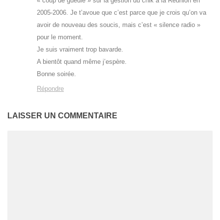
« coup de gueule » sur la gestion du chik à la Réunion en
2005-2006. Je t’avoue que c’est parce que je crois qu’on va
avoir de nouveau des soucis, mais c’est « silence radio »
pour le moment.
Je suis vraiment trop bavarde.
A bientôt quand même j’espère.
Bonne soirée.
Répondre
LAISSER UN COMMENTAIRE