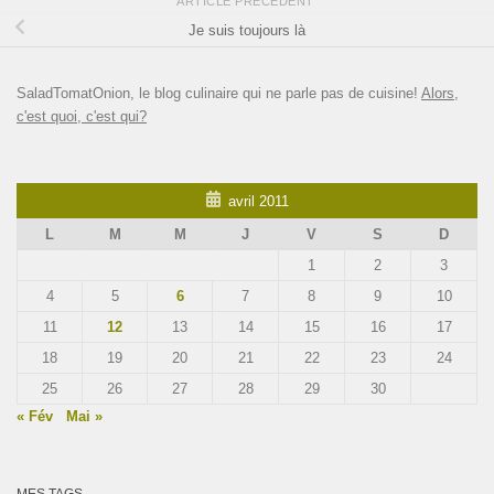
ARTICLE PRÉCÉDENT
Je suis toujours là
SaladTomatOnion, le blog culinaire qui ne parle pas de cuisine!
Alors,
c'est quoi, c'est qui?
avril 2011
L
M
M
J
V
S
D
1
2
3
4
5
6
7
8
9
10
11
12
13
14
15
16
17
18
19
20
21
22
23
24
25
26
27
28
29
30
« Fév
Mai »