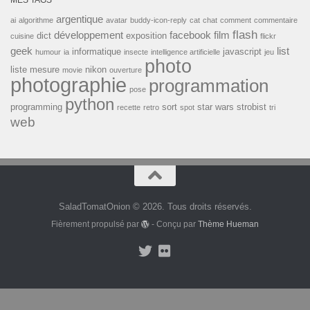
MES TAGS
argentique
ai
algorithme
avatar
buddy-icon-reply
cat
chat
comment
commentaire
flash
développement
facebook
film
dict
exposition
cuisine
flickr
geek
list
informatique
javascript
humour
ia
insecte
intelligence artificielle
jeu
photo
liste
mesure
nikon
movie
ouverture
photographie
programmation
pose
python
programming
sort
star wars
strobist
recette
retro
spot
tri
web
SaladTomatOnion © 2026. Tous droits réservés.
Fièrement propulsé par
- Conçu par
Thème Hueman