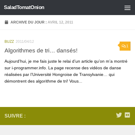
SaladTomatOnion
Skip to content
ARCHIVE DU JOUR :
AVRIL 12, 2011
BUZZ
2011/04/12
1
Algorithmes de tri… dansés!
Aujourd’hui, je me fais juste le relai d’un article qu’on m’a montré
sur i-programmer.info. La page recense des vidéos de danse
réalisées par l’Université Hongroise de Transylvanie… qui
démontrent des algorithme de tri! Vous...
SUIVRE :