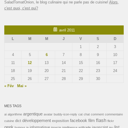
SaladTomatOnion, le blog culinaire qui ne parle pas de cuisine!
Alors,
c'est quoi, c'est qui?
avril 2011
L
M
M
J
V
S
D
1
2
3
4
5
6
7
8
9
10
11
12
13
14
15
16
17
18
19
20
21
22
23
24
25
26
27
28
29
30
« Fév
Mai »
MES TAGS
argentique
ai
algorithme
avatar
buddy-icon-reply
cat
chat
comment
commentaire
flash
développement
facebook
film
dict
exposition
cuisine
flickr
geek
list
informatique
javascript
humour
ia
insecte
intelligence artificielle
jeu