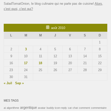
SaladTomatOnion, le blog culinaire qui ne parle pas de cuisine!
Alors,
c'est quoi, c'est qui?
août 2010
L
M
M
J
V
S
D
1
2
3
4
5
6
7
8
9
10
11
12
13
14
15
16
17
18
19
20
21
22
23
24
25
26
27
28
29
30
31
« Juil
Sep »
MES TAGS
argentique
ai
algorithme
avatar
buddy-icon-reply
cat
chat
comment
commentaire