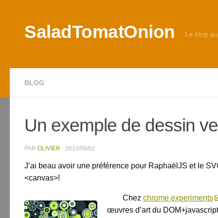
Skip to content
SaladTomatOnion
Le blog qu
BLOG
Un exemple de dessin ve
PAR
OLIVIER
·
2010/06/02
J’ai beau avoir une préférence pour RaphaëlJS et le SVG,
<canvas>!
Chez
chrome experiments
œuvres d’art du DOM+javascript.