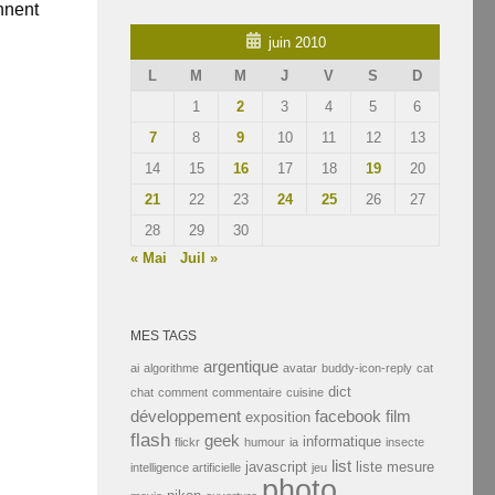
nnent
juin 2010
L
M
M
J
V
S
D
1
2
3
4
5
6
7
8
9
10
11
12
13
14
15
16
17
18
19
20
21
22
23
24
25
26
27
28
29
30
« Mai
Juil »
MES TAGS
argentique
ai
algorithme
avatar
buddy-icon-reply
cat
dict
chat
comment
commentaire
cuisine
développement
facebook
film
exposition
flash
geek
informatique
flickr
humour
ia
insecte
0
list
javascript
liste
mesure
intelligence artificielle
jeu
photo