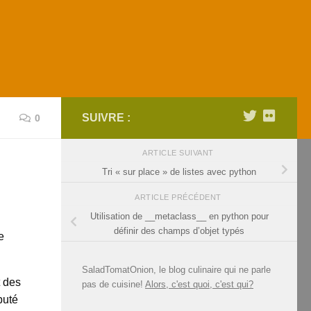
SUIVRE :
0
ARTICLE SUIVANT
Tri « sur place » de listes avec python
ARTICLE PRÉCÉDENT
Utilisation de __metaclass__ en python pour
définir des champs d’objet typés
e
SaladTomatOnion, le blog culinaire qui ne parle
t des
pas de cuisine!
Alors, c'est quoi, c'est qui?
puté