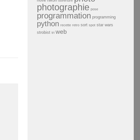
nikon
movie
ouverture
photographie
pose
programmation
programming
python
sort
star wars
recette
retro
spot
web
strobist
tri