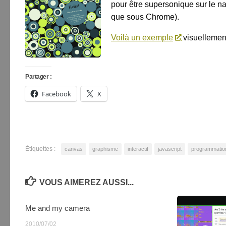
pour être supersonique sur le na
que sous Chrome).
Voilà un exemple
visuellement
Partager :
Facebook
X
Étiquettes :
canvas
graphisme
interactif
javascript
programmatio
VOUS AIMEREZ AUSSI...
Me and my camera
2
2010/07/02