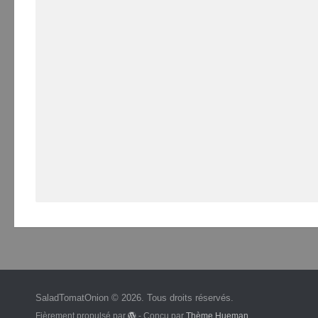
SaladTomatOnion © 2026. Tous droits réservés.
Fièrement propulsé par
- Conçu par
Thème Hueman