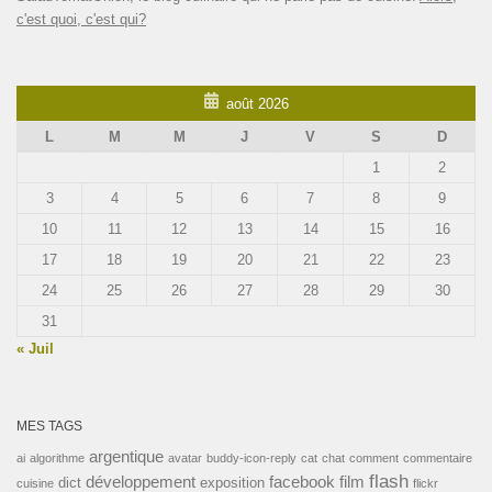
c'est quoi, c'est qui?
août 2026
L
M
M
J
V
S
D
1
2
3
4
5
6
7
8
9
10
11
12
13
14
15
16
17
18
19
20
21
22
23
24
25
26
27
28
29
30
31
« Juil
MES TAGS
argentique
ai
algorithme
avatar
buddy-icon-reply
cat
chat
comment
commentaire
flash
développement
facebook
film
dict
exposition
cuisine
flickr