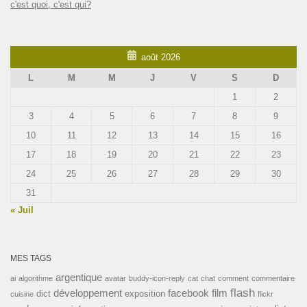
c'est quoi, c'est qui?
août 2026
L
M
M
J
V
S
D
1
2
3
4
5
6
7
8
9
10
11
12
13
14
15
16
17
18
19
20
21
22
23
24
25
26
27
28
29
30
31
« Juil
MES TAGS
argentique
ai
algorithme
avatar
buddy-icon-reply
cat
chat
comment
commentaire
flash
développement
facebook
film
dict
exposition
cuisine
flickr