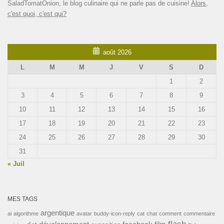
SaladTomatOnion, le blog culinaire qui ne parle pas de cuisine!
Alors,
c'est quoi, c'est qui?
août 2026
L
M
M
J
V
S
D
1
2
3
4
5
6
7
8
9
10
11
12
13
14
15
16
17
18
19
20
21
22
23
24
25
26
27
28
29
30
31
« Juil
MES TAGS
argentique
ai
algorithme
avatar
buddy-icon-reply
cat
chat
comment
commentaire
flash