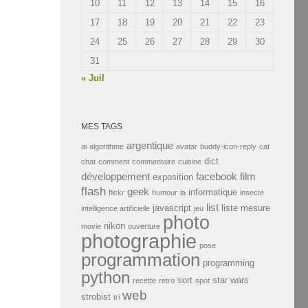
10
11
12
13
14
15
16
17
18
19
20
21
22
23
24
25
26
27
28
29
30
31
« Juil
MES TAGS
argentique
ai
algorithme
avatar
buddy-icon-reply
cat
dict
chat
comment
commentaire
cuisine
développement
facebook
film
exposition
flash
geek
informatique
flickr
humour
ia
insecte
list
javascript
liste
mesure
intelligence artificielle
jeu
photo
nikon
movie
ouverture
photographie
pose
programmation
programming
python
sort
star wars
recette
retro
spot
web
strobist
tri