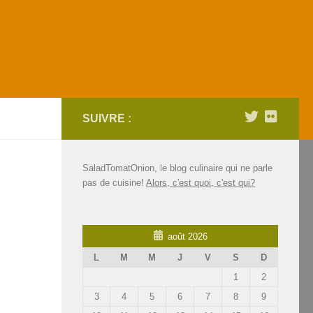
SUIVRE :
SaladTomatOnion, le blog culinaire qui ne parle
pas de cuisine!
Alors, c'est quoi, c'est qui?
août 2026
L
M
M
J
V
S
D
1
2
3
4
5
6
7
8
9