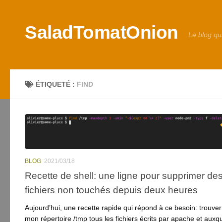
Skip to content
SaladTomatOnion
Le blog qu
ÉTIQUETÉ :
FIND
BLOG
2021/03/18
Recette de shell: une ligne pour supprimer de
fichiers non touchés depuis deux heures
Aujourd’hui, une recette rapide qui répond à ce besoin: trouve
mon répertoire /tmp tous les fichiers écrits par apache et auxq