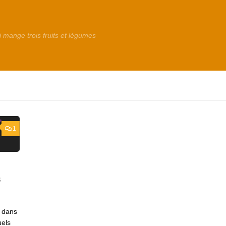
i mange trois fruits et légumes
1
s
r dans
uels