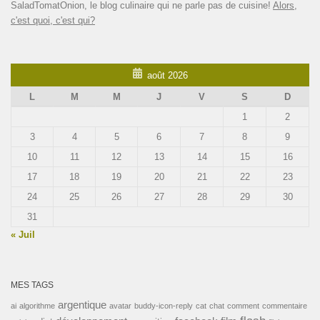
SaladTomatOnion, le blog culinaire qui ne parle pas de cuisine!
Alors,
c'est quoi, c'est qui?
août 2026
L
M
M
J
V
S
D
1
2
3
4
5
6
7
8
9
10
11
12
13
14
15
16
17
18
19
20
21
22
23
24
25
26
27
28
29
30
31
« Juil
MES TAGS
argentique
ai
algorithme
avatar
buddy-icon-reply
cat
chat
comment
commentaire