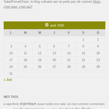
SaladTomatOnion, le blog culinaire qui ne parle pas de cuisine!
Alors,
c'est quoi, c'est qui?
août 2026
L
M
M
J
V
S
D
1
2
3
4
5
6
7
8
9
10
11
12
13
14
15
16
17
18
19
20
21
22
23
24
25
26
27
28
29
30
31
« Juil
MES TAGS
argentique
ai
algorithme
avatar
buddy-icon-reply
cat
chat
comment
commentaire
flash