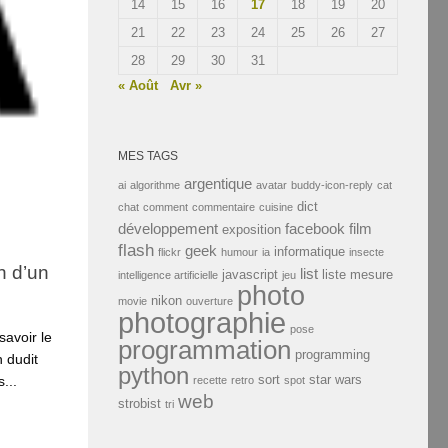
14
15
16
17
18
19
20
21
22
23
24
25
26
27
28
29
30
31
« Août
Avr »
MES TAGS
argentique
ai
algorithme
avatar
buddy-icon-reply
cat
dict
chat
comment
commentaire
cuisine
développement
facebook
film
exposition
flash
geek
informatique
flickr
humour
ia
insecte
n d’un
list
javascript
liste
mesure
intelligence artificielle
jeu
photo
nikon
movie
ouverture
photographie
pose
savoir le
programmation
programming
 dudit
python
sort
star wars
...
recette
retro
spot
web
strobist
tri