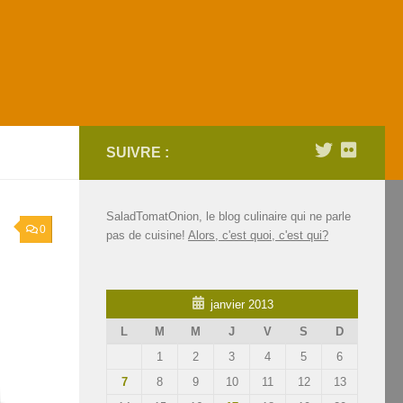
SUIVRE :
SaladTomatOnion, le blog culinaire qui ne parle
0
pas de cuisine!
Alors, c'est quoi, c'est qui?
janvier 2013
L
M
M
J
V
S
D
1
2
3
4
5
6
7
8
9
10
11
12
13