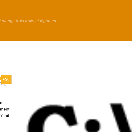
i mange trois fruits et légumes
0
ome
ver
ement,
était