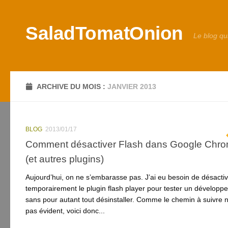
Skip to content
SaladTomatOnion
Le blog qu
ARCHIVE DU MOIS :
JANVIER 2013
BLOG
2013/01/17
Comment désactiver Flash dans Google Chr
(et autres plugins)
Aujourd’hui, on ne s’embarasse pas. J’ai eu besoin de désacti
temporairement le plugin flash player pour tester un développ
sans pour autant tout désinstaller. Comme le chemin à suivre n’
pas évident, voici donc...